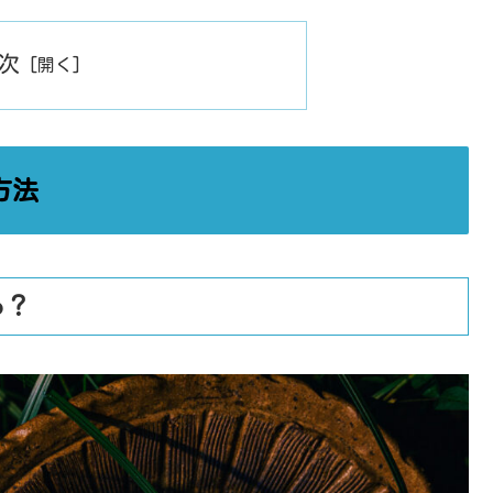
次
方法
る？